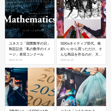
ユネスコ「国際数学の日」
SDGsネイティブ世代。格
制定記念「私の数学のイメ
好いいから買っただけ。そ
ージ」表現コンクール
んな商品を作るのが、大人
の仕事なんだ。
2021.01.22
2020.11.15