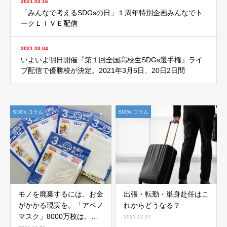
2021.03.16
「みんなで考えるSDGsの日」１周年特別企画みんなでト
ークＬＩＶＥ配信
2021.03.04
いよいよ明日開催『第１回全国高校生SDGs選手権』ライ
ブ配信で優勝校が決定。2021年3月6日、20日2日間
SDGs コラム
SDGs コラム
モノを廃棄するには、お金
出張・転勤・単身赴任はこ
がかかる現実を。「アベノ
れからどうなる？
マスク」8000万枚は、希
2021.12.27