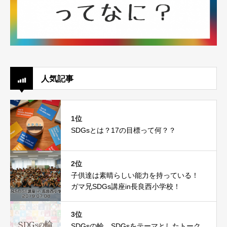
人気記事
1位
SDGsとは？17の目標って何？？
2位
子供達は素晴らしい能力を持っている！
ガマ兄SDGs講座in長良西小学校！
3位
SDGsの輪。SDGsをテーマとしたトーク