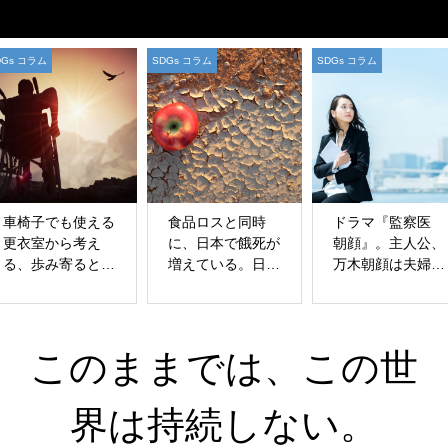
SDGs コラム
SDGs コラム
SDGs コラム
食品ロスと同時
ドラマ『監察医
女性同士が力を
に、日本で餓死が
朝顔』。主人公、
わせて向き合え
増えている。日本
万木朝顔は夫婦別
こと。女性同士
に残る“普通”とい
姓？ 別姓が法律
から分かり合え
う感覚。
で認められないこ
いこと。ジェン
とは女性活躍の壁
ー問題・すべて
にならないか？
人が健康である
このままでは、この世
と。
界は持続しない。