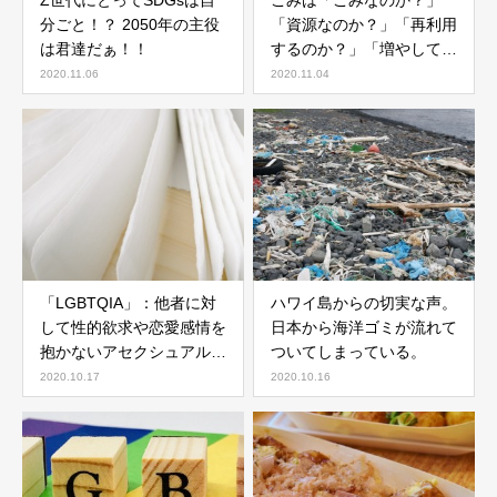
Z世代にとってSDGsは自
ごみは「ごみなのか？」
分ごと！？ 2050年の主役
「資源なのか？」「再利用
は君達だぁ！！
するのか？」「増やしては
いけないのか？」
2020.11.06
2020.11.04
「LGBTQIA」：他者に対
ハワイ島からの切実な声。
して性的欲求や恋愛感情を
日本から海洋ゴミが流れて
抱かないアセクシュアルと
ついてしまっている。
いう存在。ドラマ『17.3
2020.10.17
2020.10.16
about a sex』