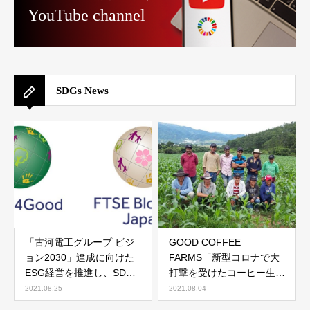
YouTube channel
SDGs News
「古河電工グループ ビジ
GOOD COFFEE
ョン2030」達成に向けた
FARMS「新型コロナで大
ESG経営を推進し、SDGs
打撃を受けたコーヒー生産
達成へ貢献
者を救う自転車コーヒープ
2021.08.25
2021.08.04
ロジェクト」