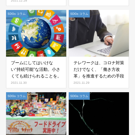
望者に配布
2021.12.28
SDGs コラム
SDGs コラム
ブームにしてはいけな
テレワークは、コロナ対策
い“持続可能”な活動。小さ
だけでなく、「働き方改
くても続けられることを。
革」を推進するための手段
2021.11.30
2021.11.29
SDGs コラム
SDGs コラム