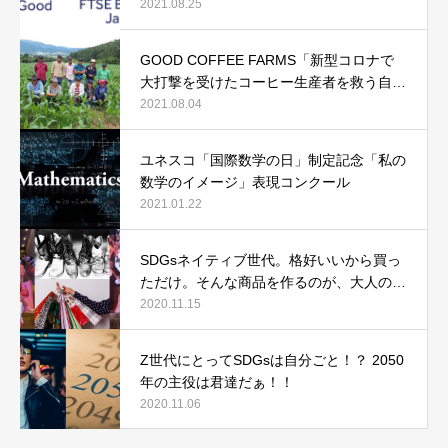
貢献
2021.08.25
GOOD COFFEE FARMS「新型コロナで
大打撃を受けたコーヒー生産者を救う自転
車コーヒープロジェクト」
2021.08.04
ユネスコ「国際数学の日」制定記念「私の
数学のイメージ」表現コンクール
2021.01.22
SDGsネイティブ世代。格好いいから買っ
ただけ。そんな商品を作るのが、大人の仕
事なんだ。
2020.11.15
Z世代にとってSDGsは自分ごと！？ 2050
年の主役は君達だぁ！！
2020.11.06