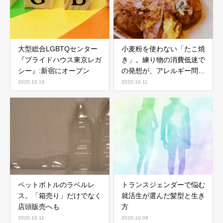
大型総合LGBTQセンター
小麦粉を使わない「たこ焼
『プライドハウス東京レガ
き」。練り物の消費低迷で
シー』:新宿にオープン
の発想が、アレルギー問題
につながるといい
2020.10.16
2020.10.11
ペットボトルのラベルレ
トランスジェンダーで悩む
ス。「箱売り」だけでなく
就活生が選んだ髪型と生き
店頭販売へも
方
2020.10.11
2020.10.09