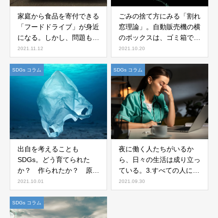
家庭から食品を寄付できる
ごみの捨て方にみる「割れ
「フードドライブ」が身近
窓理論」。自動販売機の横
になる。しかし、問題もあ
のボックスは、ゴミ箱では
る。
ない。
2021.11.12
2021.10.20
SDGs コラム
SDGs コラム
出自を考えることも
夜に働く人たちがいるか
SDGs。どう育てられた
ら、日々の生活は成り立っ
か？ 作られたか？ 原料
ている。3.すべての人に健
はどこから来たか？ 例え
康と福祉を。
2021.10.01
2021.09.30
ば卵。
SDGs コラム