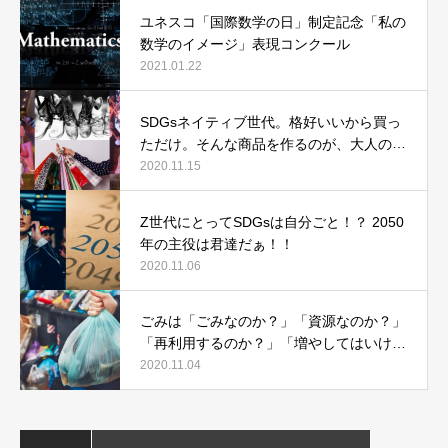
ユネスコ「国際数学の日」制定記念「私の
数学のイメージ」表現コンクール
2021.01.22
SDGsネイティブ世代。格好いいから買っ
ただけ。そんな商品を作るのが、大人の仕
事なんだ。
2020.11.15
Z世代にとってSDGsは自分ごと！？ 2050
年の主役は君達だぁ！！
2020.11.06
ごみは「ごみなのか？」「資源なのか？」
「再利用するのか？」「増やしてはいけな
いのか？」
2020.11.04