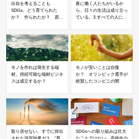
出自を考えることも
夜に働く人たちがいるか
SDGs。どう育てられた
ら、日々の生活は成り立っ
か？ 作られたか？ 原料
ている。3.すべての人に健
はどこから来たか？ 例え
康と福祉を。
ば卵。
モノを作れば発生する端
モノが安いことは自慢
材。持続可能な端材ビジネ
か？ オリンピック選手が
スは成立するか？
絶賛したコンビニの闇
取り戻せない、すでに排出
SDGsへの取り組みは壮大
された温室効果ガス。“異
なことではない。高校生の