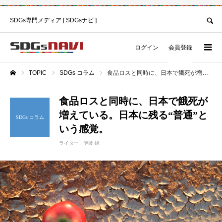
SEARCH
SDGs専門メディア [ SDGsナビ ]
ログイン
会員登録
TOPIC
SDGs コラム
食品ロスと同時に、日本で餓死が増えている。日本に残る“普通”という感覚。
ホーム
食品ロスと同時に、日本で餓死が
増えている。日本に残る“普通”と
SDGs コラム
いう感覚。
ライター :
伊藤 緑