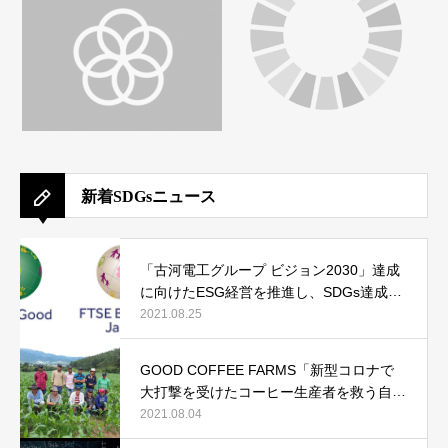
新着SDGsニュース
「古河電工グループ ビジョン2030」達成
に向けたESG経営を推進し、SDGs達成へ
貢献
2021.08.25
GOOD COFFEE FARMS「新型コロナで
大打撃を受けたコーヒー生産者を救う自転
車コーヒープロジェクト」
2021.08.04