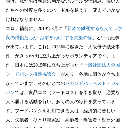
向け、私たちは融通の利かないルールや仕組み、偉い人
たちへの忖度を多くのハードルを越えて、変えていかな
ければなりません。
コロナ禍前に、2019年8月に「
日本で餓死するなんて…奈
良の僧侶たちが“おすそわけ”する支援の輪
」という記事
が出ています。これは2013年に起きた「大阪母子餓死事
件」がきっかけに立ち上がったボランティアです。ま
た、日本には2015年に立ち上がった「
一般社団法人全国
フードバンク推進協議会
」があり、各地に団体が立ち上
がっています。そのひとつの
セカンドハーベスト・ジャ
パン
では、食品ロス（フードロス）を引き取り、必要な
人へ届ける活動を行い、多くの人の毎日を救っていま
す。フードバンクを利用できる人は、経済的に苦しい
人、失業者・ひとり親家庭・高齢者・障害者・対日外国