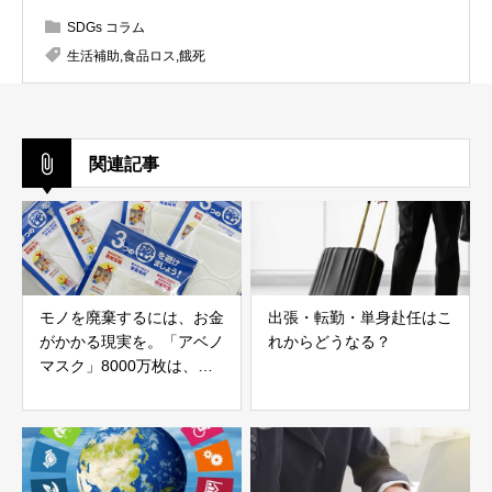
SDGs コラム
生活補助
,
食品ロス
,
餓死
関連記事
モノを廃棄するには、お金
出張・転勤・単身赴任はこ
がかかる現実を。「アベノ
れからどうなる？
マスク」8000万枚は、希
望者に配布