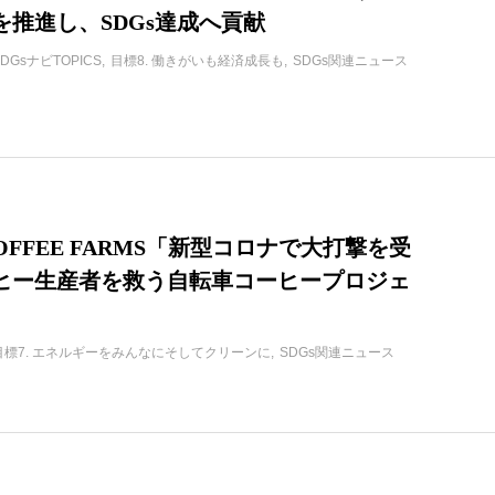
を推進し、SDGs達成へ貢献
SDGsナビTOPICS
目標8. 働きがいも経済成長も
SDGs関連ニュース
COFFEE FARMS「新型コロナで大打撃を受
ヒー生産者を救う自転車コーヒープロジェ
目標7. エネルギーをみんなにそしてクリーンに
SDGs関連ニュース