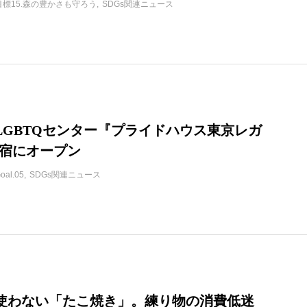
目標15.森の豊かさも守ろう
SDGs関連ニュース
LGBTQセンター『プライドハウス東京レガ
新宿にオープン
oal.05
SDGs関連ニュース
使わない「たこ焼き」。練り物の消費低迷