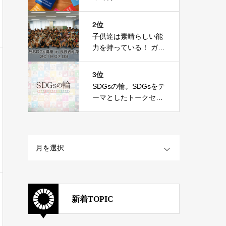
2位
子供達は素晴らしい能
力を持っている！ ガマ
兄SDGs講座in長良西
小学校！
3位
SDGsの輪。SDGsをテ
ーマとしたトークセッ
ション企画
OPEN
新着TOPIC