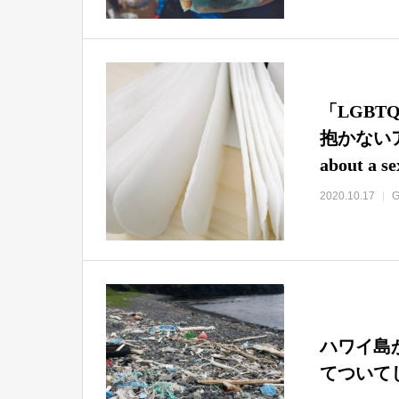
「LGB
抱かない
about a s
2020.10.17
G
ハワイ島
てついて