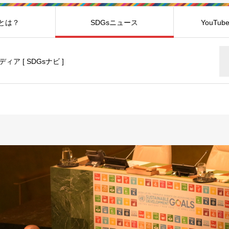
sとは？
SDGsニュース
YouTu
ディア [ SDGsナビ ]