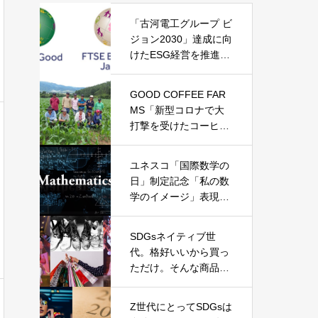
「古河電工グループ ビ
ジョン2030」達成に向
けたESG経営を推進
し、SDGs達成へ貢献
GOOD COFFEE FAR
MS「新型コロナで大
打撃を受けたコーヒー
生産者を救う自転車コ
ーヒープロジェクト」
ユネスコ「国際数学の
日」制定記念「私の数
学のイメージ」表現コ
ンクール
SDGsネイティブ世
代。格好いいから買っ
ただけ。そんな商品を
作るのが、大人の仕事
なんだ。
Z世代にとってSDGsは