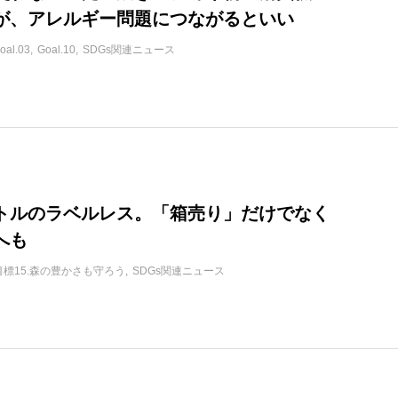
が、アレルギー問題につながるといい
oal.03
Goal.10
SDGs関連ニュース
トルのラベルレス。「箱売り」だけでなく
へも
目標15.森の豊かさも守ろう
SDGs関連ニュース