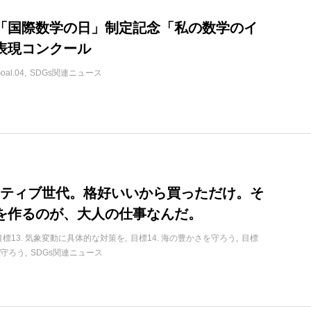
「国際数学の日」制定記念「私の数学のイ
表現コンクール
oal.04
SDGs関連ニュース
ネイティブ世代。格好いいから買っただけ。そ
を作るのが、大人の仕事なんだ。
目標13. 気象変動に具体的な対策を
目標14. 海の豊かさを守ろう
目標
も守ろう
SDGs関連ニュース