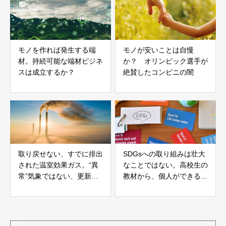
モノを作れば発生する端
モノが安いことは自慢
材。持続可能な端材ビジネ
か？ オリンピック選手が
スは成立するか？
絶賛したコンビニの闇
取り戻せない、すでに排出
SDGsへの取り組みは壮大
された温室効果ガス。“異
なことではない。高校生の
常”気象ではない、更新さ
教材から、個人ができるこ
れていく気象問題。
とを考える。