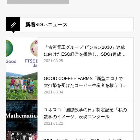
新着SDGsニュース
「古河電工グループ ビジョン2030」達成
に向けたESG経営を推進し、SDGs達成へ
貢献
2021.08.25
GOOD COFFEE FARMS「新型コロナで
大打撃を受けたコーヒー生産者を救う自転
車コーヒープロジェクト」
2021.08.04
ユネスコ「国際数学の日」制定記念「私の
数学のイメージ」表現コンクール
2021.01.22