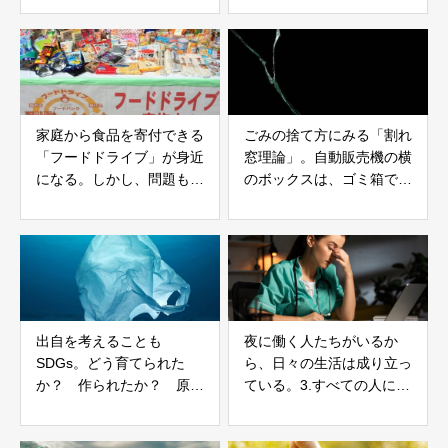
家庭から食品を寄付できる
ごみの捨て方にみる「割れ
「フードドライブ」が身近
窓理論」。自動販売機の横
になる。しかし、問題もあ
のボックスは、ゴミ箱では
る。
ない。
出自を考えることも
夜に働く人たちがいるか
SDGs。どう育てられた
ら、日々の生活は成り立っ
か？ 作られたか？ 原料
ている。3.すべての人に健
はどこから来たか？ 例え
康と福祉を。
ば卵。