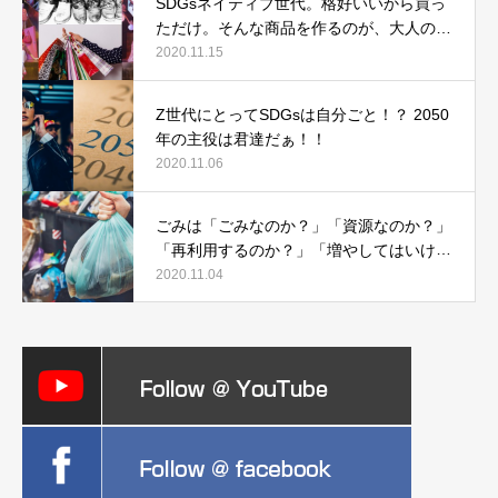
SDGsネイティブ世代。格好いいから買っ
ただけ。そんな商品を作るのが、大人の仕
事なんだ。
2020.11.15
Z世代にとってSDGsは自分ごと！？ 2050
年の主役は君達だぁ！！
2020.11.06
ごみは「ごみなのか？」「資源なのか？」
「再利用するのか？」「増やしてはいけな
いのか？」
2020.11.04