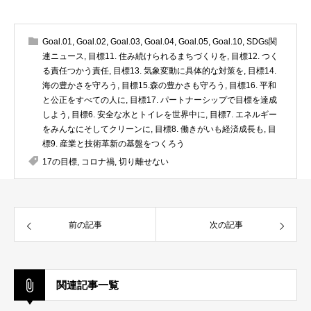
Goal.01
,
Goal.02
,
Goal.03
,
Goal.04
,
Goal.05
,
Goal.10
,
SDGs関
連ニュース
,
目標11. 住み続けられるまちづくりを
,
目標12. つく
る責任つかう責任
,
目標13. 気象変動に具体的な対策を
,
目標14.
海の豊かさを守ろう
,
目標15.森の豊かさも守ろう
,
目標16. 平和
と公正をすべての人に
,
目標17. パートナーシップで目標を達成
しよう
,
目標6. 安全な水とトイレを世界中に
,
目標7. エネルギー
をみんなにそしてクリーンに
,
目標8. 働きがいも経済成長も
,
目
標9. 産業と技術革新の基盤をつくろう
17の目標
,
コロナ禍
,
切り離せない
前の記事
次の記事
関連記事一覧