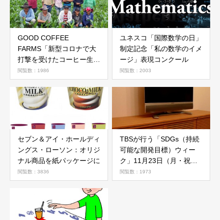
GOOD COFFEE
ユネスコ「国際数学の日」
FARMS「新型コロナで大
制定記念「私の数学のイメ
打撃を受けたコーヒー生産
ージ」表現コンクール
者を救う自転車コーヒープ
閲覧数：1986
閲覧数：2003
ロジェクト」
セブン＆アイ・ホールディ
TBSが行う「SDGs（持続
ングス・ローソン：オリジ
可能な開発目標）ウィー
ナル商品を紙パッケージに
ク」11月23日（月・祝）
～11月29日（日）まで
閲覧数：3836
閲覧数：1973