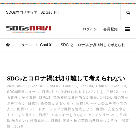
SEARCH
SDGs専門メディア [ SDGsナビ ]
ログイン
会員登録
ニュース
Goal.01
SDGsとコロナ禍は切り離して考えられない
ホーム
SDGsとコロナ禍は切り離して考えられない
2020.05.30
Goal.01
Goal.02
Goal.03
Goal.04
Goal.05
Goal.10
SDGs関連ニュース
目標11. 住み続けられるまちづくりを
目標12. つく
る責任つかう責任
目標13. 気象変動に具体的な対策を
目標14. 海の豊か
さを守ろう
目標15.森の豊かさも守ろう
目標16. 平和と公正をすべての
人に
目標17. パートナーシップで目標を達成しよう
目標6. 安全な水と
トイレを世界中に
目標7. エネルギーをみんなにそしてクリーンに
目標
8. 働きがいも経済成長も
目標9. 産業と技術革新の基盤をつくろう
閲覧
数：1520