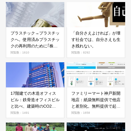
プラスチック→プラスチッ
「自分さえよければ」が壊
クへ。使用済みプラスチッ
す社会では、自分さえも生
クの再利用のために｢株式
き残れない。
会社アールプラスジャパ
閲覧数：1610
閲覧数：8292
ン｣設立
17階建ての木造オフィス
ファミリーマート神戸新開
ビル：鉄骨造オフィスビル
地店：紙袋無料提供で他店
と比べ、建築時のCO2の
と差別化。無料提供で起こ
排出約20％削減効果想
る心理現象
閲覧数：1491
閲覧数：1658
定。