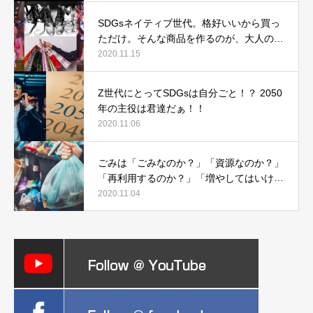
SDGsネイティブ世代。格好いいから買っ
ただけ。そんな商品を作るのが、大人の仕
事なんだ。
2020.11.15
Z世代にとってSDGsは自分ごと！？ 2050
年の主役は君達だぁ！！
2020.11.06
ごみは「ごみなのか？」「資源なのか？」
「再利用するのか？」「増やしてはいけな
いのか？」
2020.11.04