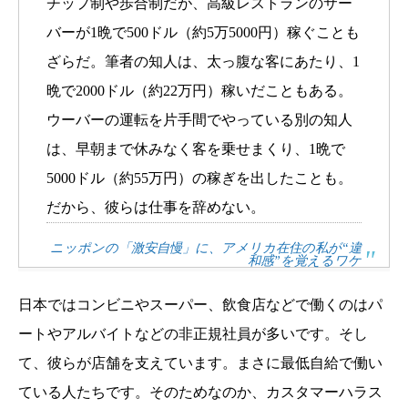
チップ制や歩合制だが、高級レストランのサー
バーが1晩で500ドル（約5万5000円）稼ぐことも
ざらだ。筆者の知人は、太っ腹な客にあたり、1
晩で2000ドル（約22万円）稼いだこともある。
ウーバーの運転を片手間でやっている別の知人
は、早朝まで休みなく客を乗せまくり、1晩で
5000ドル（約55万円）の稼ぎを出したことも。
だから、彼らは仕事を辞めない。
ニッポンの「激安自慢」に、アメリカ在住の私が“違
和感”を覚えるワケ
日本ではコンビニやスーパー、飲食店などで働くのはパ
ートやアルバイトなどの非正規社員が多いです。そし
て、彼らが店舗を支えています。まさに最低自給で働い
ている人たちです。そのためなのか、カスタマーハラス