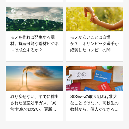
ば卵。
モノを作れば発生する端
モノが安いことは自慢
材。持続可能な端材ビジネ
か？ オリンピック選手が
スは成立するか？
絶賛したコンビニの闇
取り戻せない、すでに排出
SDGsへの取り組みは壮大
された温室効果ガス。“異
なことではない。高校生の
常”気象ではない、更新さ
教材から、個人ができるこ
れていく気象問題。
とを考える。