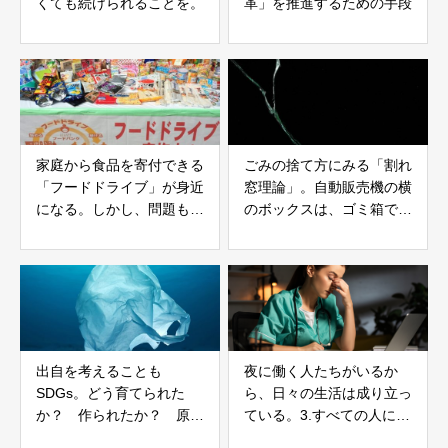
くても続けられることを。
革」を推進するための手段
家庭から食品を寄付できる
ごみの捨て方にみる「割れ
「フードドライブ」が身近
窓理論」。自動販売機の横
になる。しかし、問題もあ
のボックスは、ゴミ箱では
る。
ない。
出自を考えることも
夜に働く人たちがいるか
SDGs。どう育てられた
ら、日々の生活は成り立っ
か？ 作られたか？ 原料
ている。3.すべての人に健
はどこから来たか？ 例え
康と福祉を。