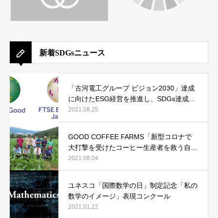
新着SDGsニュース
「古河電工グループ ビジョン2030」達成
に向けたESG経営を推進し、SDGs達成へ
貢献
2021.08.25
GOOD COFFEE FARMS「新型コロナで
大打撃を受けたコーヒー生産者を救う自転
車コーヒープロジェクト」
2021.08.04
ユネスコ「国際数学の日」制定記念「私の
数学のイメージ」表現コンクール
2021.01.22