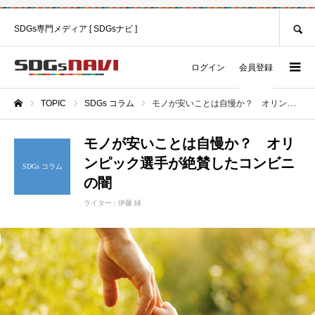
SEARCH
SDGs専門メディア [ SDGsナビ ]
ログイン
会員登録
TOPIC
SDGs コラム
モノが安いことは自慢か？ オリンピック選手が絶賛したコンビニの闇
ホーム
モノが安いことは自慢か？ オリ
ンピック選手が絶賛したコンビニ
SDGs コラム
の闇
ライター :
伊藤 緑