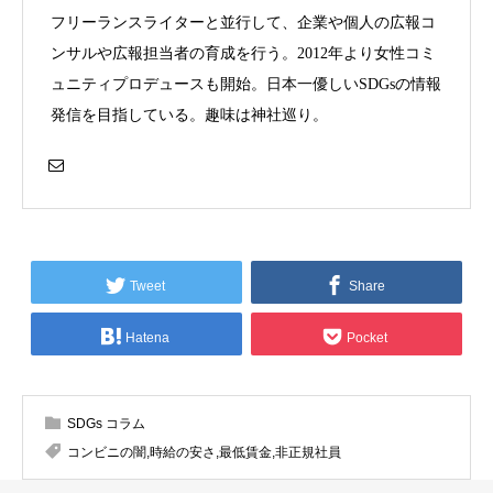
フリーランスライターと並行して、企業や個人の広報コ
ンサルや広報担当者の育成を行う。2012年より女性コミ
ュニティプロデュースも開始。日本一優しいSDGsの情報
発信を目指している。趣味は神社巡り。
Tweet
Share
Hatena
Pocket
SDGs コラム
コンビニの闇
,
時給の安さ
,
最低賃金
,
非正規社員