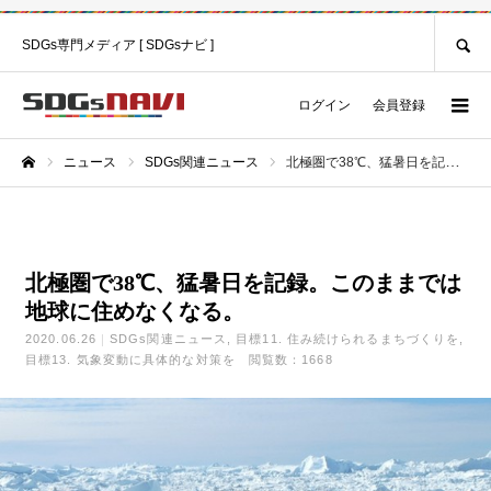
SEARCH
SDGs専門メディア [ SDGsナビ ]
ログイン
会員登録
ニュース
SDGs関連ニュース
北極圏で38℃、猛暑日を記録。このままでは地球に住めなくなる。
ホーム
北極圏で38℃、猛暑日を記録。このままでは
地球に住めなくなる。
2020.06.26
SDGs関連ニュース
目標11. 住み続けられるまちづくりを
目標13. 気象変動に具体的な対策を
閲覧数：1668