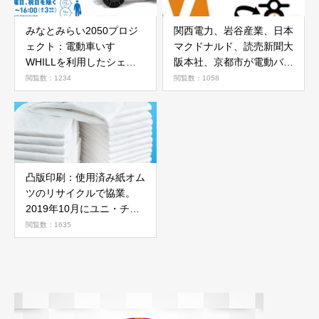
みなとみらい2050プロジ
関西電力、岩谷産業、日本
ェクト：電動車いす
マクドナルド、読売新聞大
WHILLを利用したシェア
阪本社、京都市が電動バイ
リングサービス
クのバッテリーシェア
閲覧数：1234
閲覧数：1058
凸版印刷：使用済み紙オム
ツのリサイクルで協業。
2019年10月にユニ・チャ
ームが世界初でスタート
閲覧数：1635