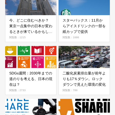
今、どこに住むべきか？
スターバックス：11月か
東京一点集中の日本が変わ
らアイスドリンクの一部を
るときが来ているかもしれ
紙カップで提供
ない。
閲覧数：1215
閲覧数：1686
SDGs週間：2030年までの
二酸化炭素排出量が前年よ
道のりを考える、日本の現
りも17％ダウン。ロック
在は？
ダウンで見えた環境の変化
閲覧数：2733
閲覧数：789