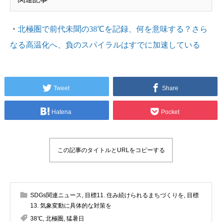
・
北極圏で前代未聞の38℃を記録、何を意味する？さら
なる高温化へ、負のスパイラルはすでに加速している
Tweet
Share
Hatena
Pocket
この記事のタイトルとURLをコピーする
SDGs関連ニュース
,
目標11. 住み続けられるまちづくりを
,
目標
13. 気象変動に具体的な対策を
38℃
,
北極圏
,
猛暑日