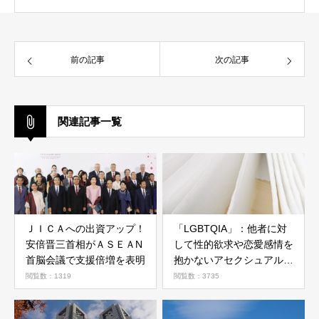
前の記事
次の記事
関連記事一覧
ＪＩＣＡへの出資アップ！
「LGBTQIA」：他者に対
安倍晋三首相がＡＳＥＡN
して性的欲求や恋愛感情を
首脳会議で支援倍増を表明
抱かないアセクシュアルと
いう存在。ドラマ『17.3
閲覧数：1319
閲覧数：3735
about a sex』