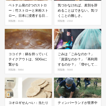
ベトナム発の2つのストロ
気づかなければ、差別を辞
ー：竹ストローと米粉スト
めることはできない。気づ
ロー。日本に浸透する日
くことの難しさ。
は？
閲覧数：3131
閲覧数：2332
ココイチ：鍋を持っていく
ごみは「ごみなのか？」
テイクアウトは、SDGsに
「資源なのか？」「再利用
繋がる
するのか？」「増やしては
いけないのか？」
閲覧数：5864
閲覧数：5040
コオロギせんべい：当たり
ティンバーランドが世界中