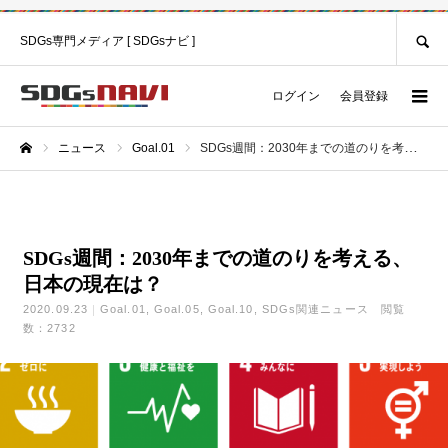
SEARCH
SDGs専門メディア [ SDGsナビ ]
ログイン
会員登録
ニュース
Goal.01
SDGs週間：2030年までの道のりを考える、日本の現在は？
ホーム
SDGs週間：2030年までの道のりを考える、
日本の現在は？
2020.09.23
Goal.01
Goal.05
Goal.10
SDGs関連ニュース
閲覧
数：2732