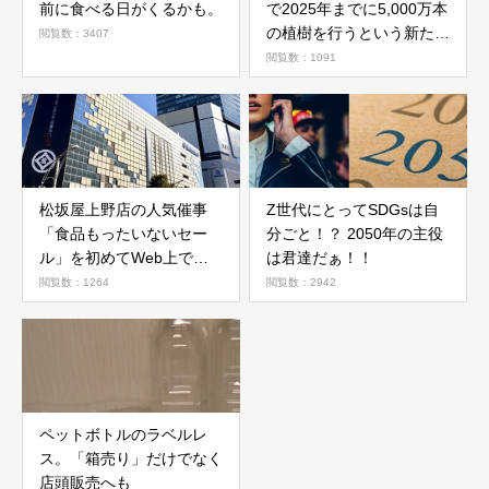
前に食べる日がくるかも。
で2025年までに5,000万本
の植樹を行うという新たな
閲覧数：3407
活動目標を発表
閲覧数：1091
松坂屋上野店の人気催事
Z世代にとってSDGsは自
「食品もったいないセー
分ごと！？ 2050年の主役
ル」を初めてWeb上で開
は君達だぁ！！
催
閲覧数：1264
閲覧数：2942
ペットボトルのラベルレ
ス。「箱売り」だけでなく
店頭販売へも