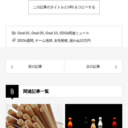
この記事のタイトルとURLをコピーする
Goal.01
,
Goal.05
,
Goal.10
,
SDGs関連ニュース
SDGs週間
,
チーム地球
,
女性閣僚
,
届かぬ10万円
前の記事
次の記事
関連記事一覧