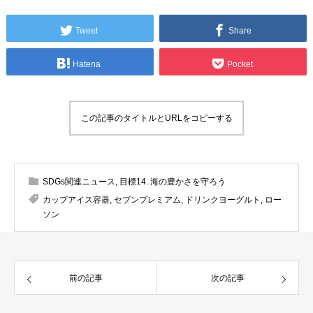
Tweet
Share
Hatena
Pocket
この記事のタイトルとURLをコピーする
SDGs関連ニュース
,
目標14. 海の豊かさを守ろう
カップアイス容器
,
セブンプレミアム
,
ドリンクヨーグルト
,
ロー
ソン
前の記事
次の記事