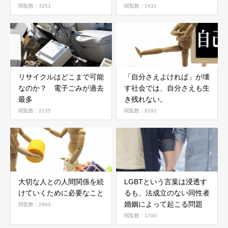
の仕事なんだ。
に
閲覧数：3251
閲覧数：1431
リサイクルはどこまで可能
「自分さえよければ」が壊
なのか？ 電子ごみが過去
す社会では、自分さえも生
最多
き残れない。
閲覧数：2235
閲覧数：8292
大切な人との人間関係を続
LGBTという言葉は浸透す
けていくために必要なこと
るも、法成立のない同性者
婚姻によって起こる問題
閲覧数：2964
閲覧数：1700