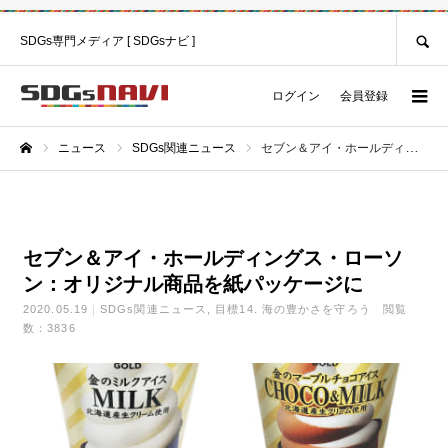
SEARCH
SDGs専門メディア [ SDGsナビ ]
ログイン
会員登録
ニュース
SDGs関連ニュース
セブン＆アイ・ホールディングス・ローソン：オリジナル商品を紙パッケージに
ホーム
セブン＆アイ・ホールディングス・ローソ
ン：オリジナル商品を紙パッケージに
2020.05.19
SDGs関連ニュース
目標14. 海の豊かさを守ろう
閲覧
数：3836