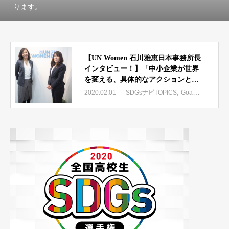
ります。
【UN Women 石川雅恵日本事務所長
インタビュー！】「中小企業が世界
を変える、具体的なアクションと
は？」
2020.02.01
SDGsナビTOPICS
Goal.05