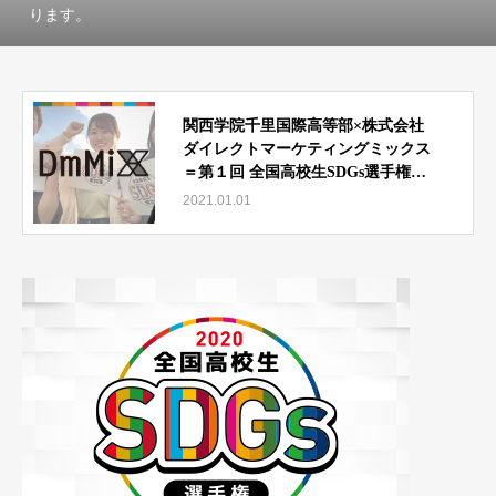
ります。
関西学院千里国際高等部×株式会社
ダイレクトマーケティングミックス
＝第１回 全国高校生SDGs選手権２
０２０
2021.01.01