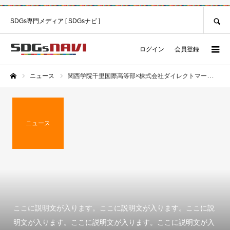
SEARCH
SDGs専門メディア [ SDGsナビ ]
ログイン
会員登録
ニュース
関西学院千里国際高等部×株式会社ダイレクトマーケティングミックス ＝第１回 全国高校生SDGs選手権２０２０
ホーム
ニュース
ここに説明文が入ります。ここに説明文が入ります。ここに説
明文が入ります。ここに説明文が入ります。ここに説明文が入