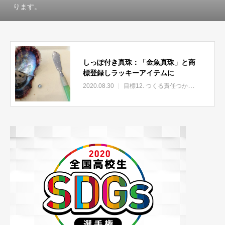
ります。
しっぽ付き真珠：「金魚真珠」と商
標登録しラッキーアイテムに
2020.08.30
目標12. つくる責任つかう責任
SD