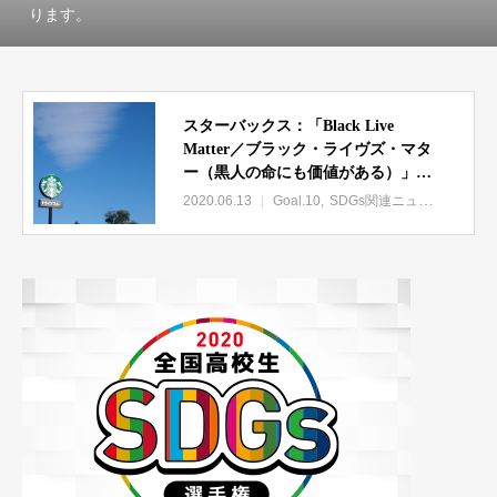
ります。
スターバックス：「Black Live
Matter／ブラック・ライヴズ・マタ
ー（黒人の命にも価値がある）」関
連アイテムを身に付けることを禁止
2020.06.13
Goal.10
SDGs関連ニュース