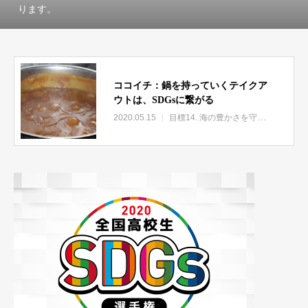
ります。
ココイチ：鍋を持っていくテイクア
ウトは、SDGsに繋がる
2020.05.15
目標14. 海の豊かさを守ろう
目標1