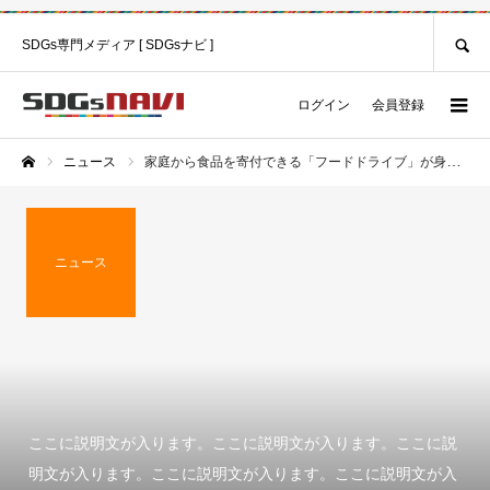
SEARCH
SDGs専門メディア [ SDGsナビ ]
ログイン
会員登録
ニュース
家庭から食品を寄付できる「フードドライブ」が身近になる。しかし、問題もある。
ホーム
ニュース
ここに説明文が入ります。ここに説明文が入ります。ここに説
明文が入ります。ここに説明文が入ります。ここに説明文が入