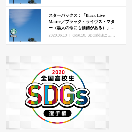
スターバックス：「Black Live
Matter／ブラック・ライヴズ・マタ
ー（黒人の命にも価値がある）」関
連アイテムを身に付けることを禁止
2020.06.13
Goal.10
SDGs関連ニュース