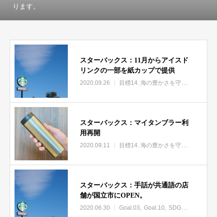
ります。
スターバックス：11月からアイスド
リンクの一部を紙カップで提供
2020.09.26
目標14. 海の豊かさを守ろう
SDGs
スターバックス：マイタンブラー利
用再開
2020.09.11
目標14. 海の豊かさを守ろう
SDGs
スターバックス：手話が共通語の店
舗が国立市にOPEN。
2020.06.30
Goal.03
Goal.10
SDGs関連ニュース