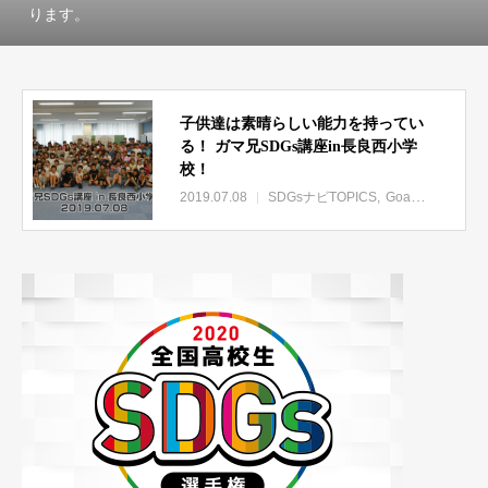
ります。
子供達は素晴らしい能力を持ってい
る！ ガマ兄SDGs講座in長良西小学
校！
2019.07.08
SDGsナビTOPICS
Goal.04